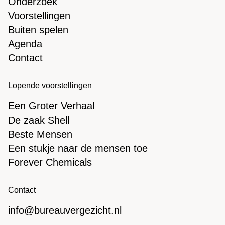
Onderzoek
Rotterdam (onderzoeksavond)
Voorstellingen
do 18 jun 20:00
Buiten spelen
Theater Rotterdam
Agenda
Contact
Rotterdam (onderzoeksavond)
Lopende voorstellingen
Een Groter Verhaal
De zaak Shell
Beste Mensen
Een stukje naar de mensen toe
Forever Chemicals
Contact
info@bureauvergezicht.nl