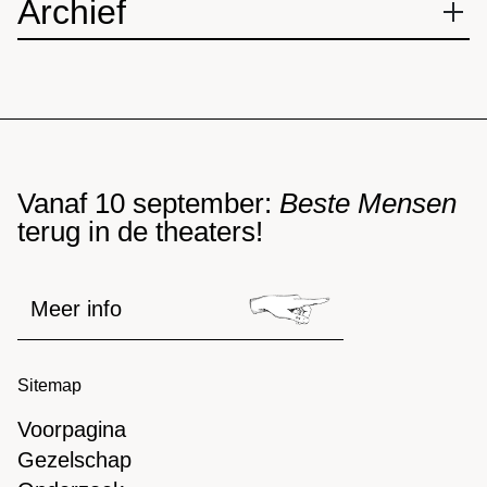
Archief
2026
vr 26 jun 20:30
Vanaf 10 september:
Beste Mensen
Frascati
terug in de theaters!
Amsterdam (onderzoeksavond)
do 25 jun 20:30
Meer info
Frascati
Amsterdam (onderzoeksavond)
Sitemap
vr 19 jun 20:00
Voorpagina
Theater Rotterdam
Gezelschap