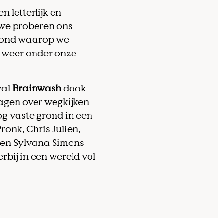
n letterlijk en
l we proberen ons
grond waarop we
 weer onder onze
val
Brainwash
dook
agen over wegkijken
og vaste grond in een
ronk, Chris Julien,
n en Sylvana Simons
 erbij in een wereld vol
Staying with the