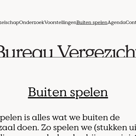
zelschap
Onderzoek
Voorstellingen
Buiten spelen
Agenda
Cont
Buiten spelen
pelen is alles wat we buiten de
aal doen. Zo spelen we (stukken ui