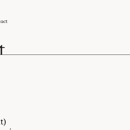
act
t)