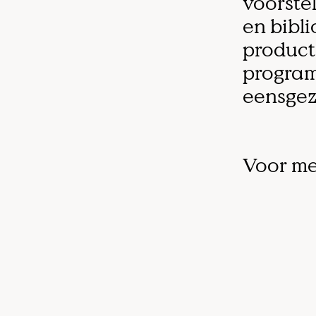
voorstel
en bibl
product
program
eensgez
Voor me