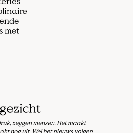
teries
linaire
pende
s met
gezicht
 druk, zeggen mensen. Het maakt
aakt nog uit. Wel het nieuws volgen