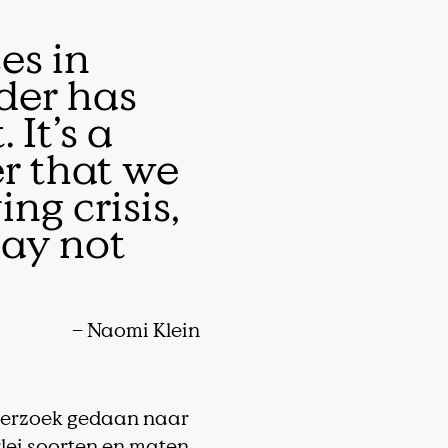
es in
der has
 It’s a
r that we
ing crisis,
may not
– Naomi Klein
erzoek gedaan naar
rlei soorten en maten.