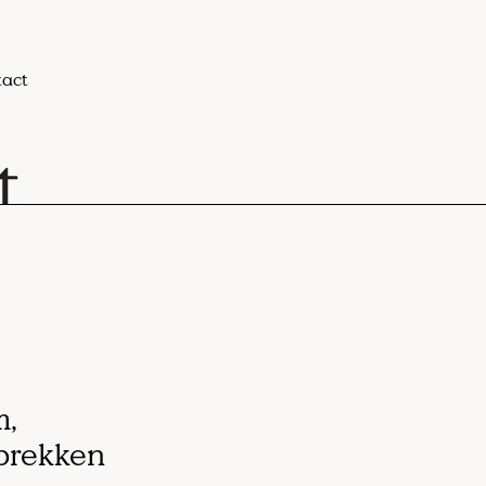
act
m,
sprekken