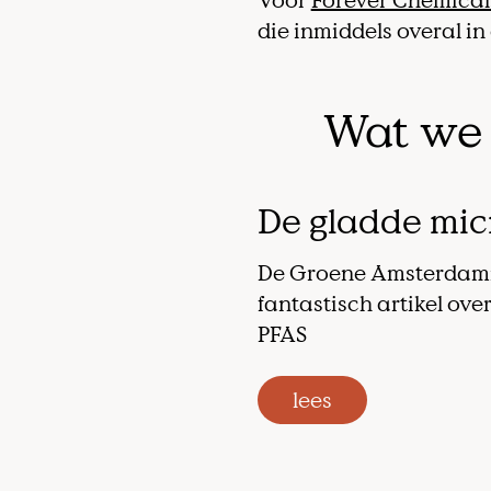
Voor
Forever Chemical
die inmiddels overal i
Wat we 
De gladde micr
De Groene Amsterdamm
fantastisch artikel ove
PFAS
lees