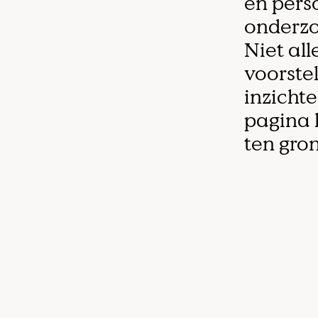
en perso
onderzo
Niet all
voorstel
inzichte
pagina 
ten gron