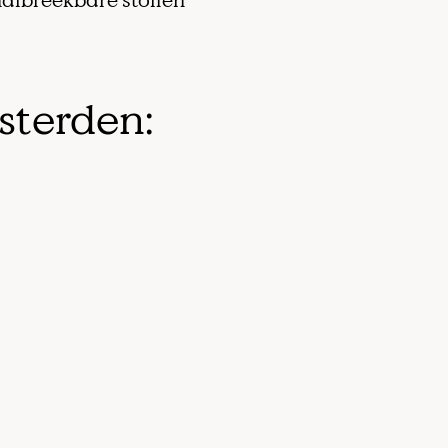
afbreekbare stoffen
sterden: