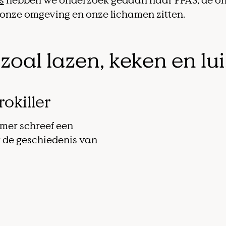
s
hebben we onderzoek gedaan naar PFAS, de on
n onze omgeving en onze lichamen zitten.
zoal lazen, keken en lui
okiller
er schreef een
r de geschiedenis van