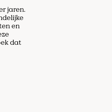
r jaren.
ndelijke
hten en
eze
oek dat