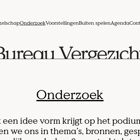
zelschap
Onderzoek
Voorstellingen
Buiten spelen
Agenda
Cont
Onderzoek
 een idee vorm krijgt op het podiu
en we ons in thema’s, bronnen, ge