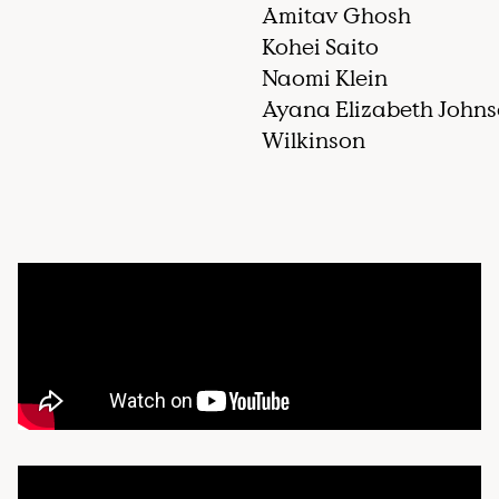
en op internationale c
Amitav Ghosh
afspraken die klimaat
Kohei Saito
Naomi Klein
Ayana Elizabeth Johns
Wilkinson