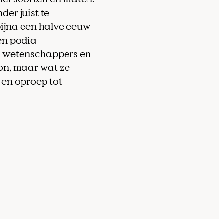
der juist te
bijna een halve eeuw
 en podia
ot wetenschappers en
oon, maar wat ze
 en oproep tot
en groep wetenschappers, zakenmensen en staatsl
de problemen waar de mensheid voor staat te on
 Rome het wereldsysteem in een model vatten. Me