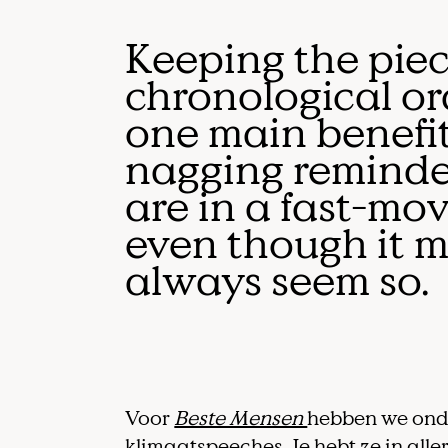
Keeping the piec
chronological or
one main benefit.
nagging reminde
are in a fast-mov
even though it 
always seem so.
Voor
Beste Mensen
hebben we ond
klimaatspeeches. Je hebt ze in alle