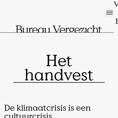
V
Het
handvest
De klimaatcrisis is een
cultuurcrisis